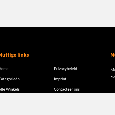
Nuttige links
N
Home
Privacybeleid
Me
ko
Categorieën
Imprint
Alle Winkels
Contacteer ons
Em