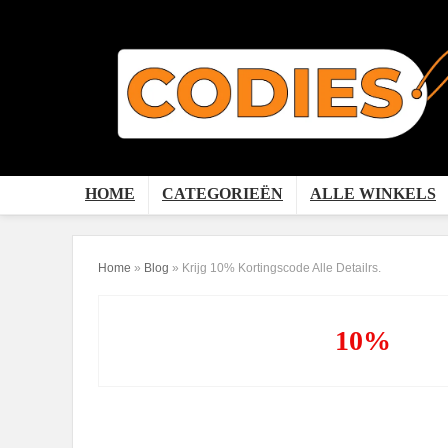
HOME
CATEGORIEËN
ALLE WINKELS
Home
»
Blog
»
Krijg 10% Kortingscode Alle Detailrs.
10%