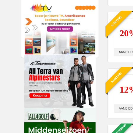
KORTING
20
AANBIED
KORTING
12
AANBIED