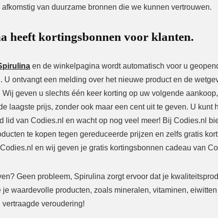
s afkomstig van duurzame bronnen die we kunnen vertrouwen.
na heeft kortingsbonnen voor klanten.
Spirulina
en de winkelpagina wordt automatisch voor u geopend
n. U ontvangt een melding over het nieuwe product en de wetgev
 Wij geven u slechts één keer korting op uw volgende aankoop, o
e laagste prijs, zonder ook maar een cent uit te geven. U kunt h
 lid van Codies.nl en wacht op nog veel meer! Bij Codies.nl b
roducten te kopen tegen gereduceerde prijzen en zelfs gratis ko
j Codies.nl en wij geven je gratis kortingsbonnen cadeau van Co
lijven? Geen probleem, Spirulina zorgt ervoor dat je kwaliteitspro
e je waardevolle producten, zoals mineralen, vitaminen, eiwitten
 vertraagde veroudering!