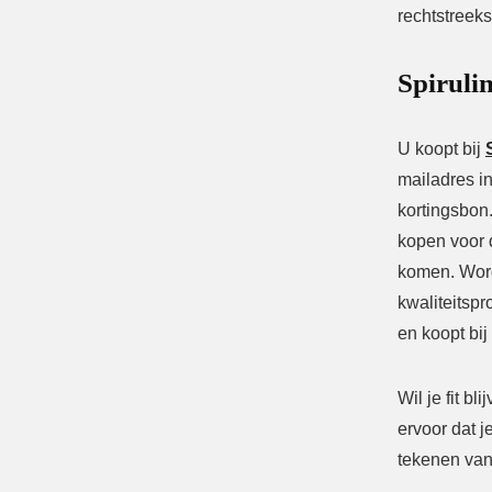
rechtstreek
Spiruli
U koopt bij
mailadres i
kortingsbon.
kopen voor d
komen. Word
kwaliteitsp
en koopt bi
Wil je fit b
ervoor dat j
tekenen van