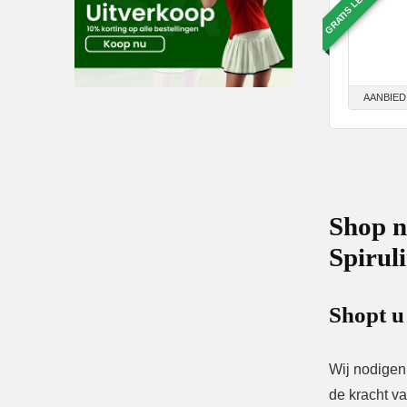
GRATIS LEVERING
AANBIED
Shop n
Spirul
Shopt u
Wij nodigen
de kracht va