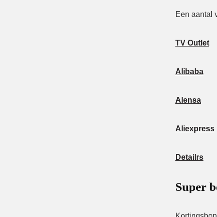
Een aantal v
TV Outlet
Alibaba
Alensa
Aliexpress
Detailrs
Super b
Kortingsbon 