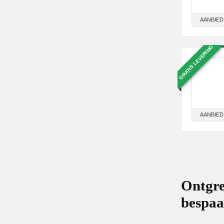
AANBIED
GRATIS LEVERING
AANBIED
Ontgre
bespa