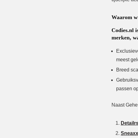
Waarom win
Codies.nl 
merken, wa
Exclusiev
meest gel
Breed sca
Gebruiksvr
passen op
Naast Gehei
Detailr
Sneaxx