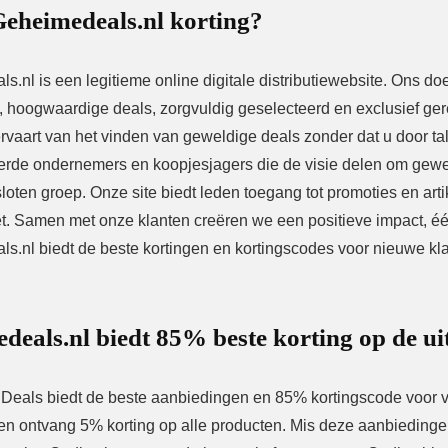
Geheimedeals.nl korting?
.nl is een legitieme online digitale distributiewebsite. Ons do
e, hoogwaardige deals, zorgvuldig geselecteerd en exclusief ge
vaart van het vinden van geweldige deals zonder dat u door tal
rde ondernemers en koopjesjagers die de visie delen om gewe
oten groep. Onze site biedt leden toegang tot promoties en arti
t. Samen met onze klanten creëren we een positieve impact, één
s.nl biedt de beste kortingen en kortingscodes voor nieuwe kl
deals.nl biedt 85% beste korting op de u
eals biedt de beste aanbiedingen en 85% kortingscode voor vas
n ontvang 5% korting op alle producten. Mis deze aanbiedingen 