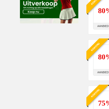
KORTING
80
AANBIED
KORTING
80
AANBIED
KORTING
75