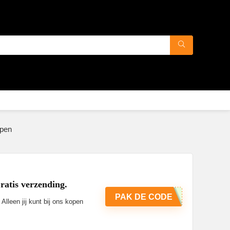
open
atis verzending.
PAK DE CODE
lleen jij kunt bij ons kopen