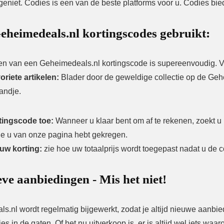
eniet. Codies is een van de beste platforms voor u. Codies bie
eheimedeals.nl kortingscodes gebruikt:
en van een Geheimedeals.nl kortingscode is supereenvoudig.
oriete artikelen:
Blader door de geweldige collectie op de Gehe
andje.
tingscode toe:
Wanneer u klaar bent om af te rekenen, zoekt u 
ie u van onze pagina hebt gekregen.
uw korting:
zie hoe uw totaalprijs wordt toegepast nadat u de 
ve aanbiedingen - Mis het niet!
s.nl wordt regelmatig bijgewerkt, zodat je altijd nieuwe aanb
ties in de gaten. Of het nu uitverkoop is, er is altijd wel iets waa