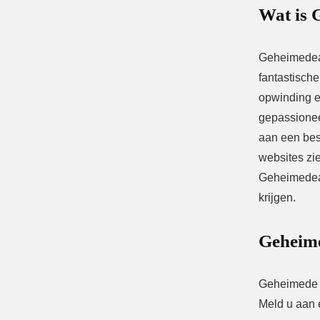
Wat is 
Geheimedeals
fantastisch
opwinding er
gepassionee
aan een besl
websites zie
Geheimedeal
krijgen.
Geheime
Geheimede D
Meld u aan e