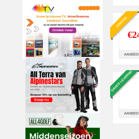
KORTING
€2
AANBIED
GRATIS LEVERING
AANBIED