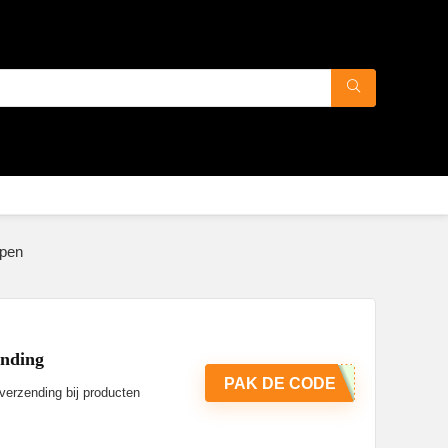
open
ending
PAK DE CODE
verzending bij producten