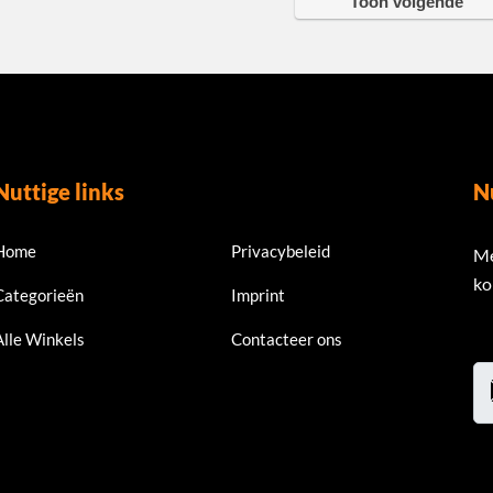
Toon volgende
Nuttige links
N
Home
Privacybeleid
Me
ko
Categorieën
Imprint
Alle Winkels
Contacteer ons
Em