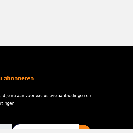
u abonneren
ld je nu aan voor exclusieve aanbiedingen en
rtingen.
ail Address