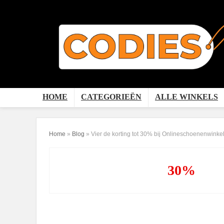
HOME
CATEGORIEËN
ALLE WINKELS
Home
»
Blog
»
Vier de korting tot 30% bij Onlineschoenenwinke
30%