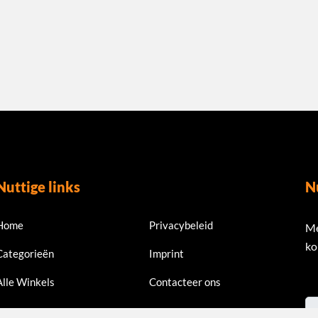
Nuttige links
N
Home
Privacybeleid
Me
ko
Categorieën
Imprint
Alle Winkels
Contacteer ons
Em