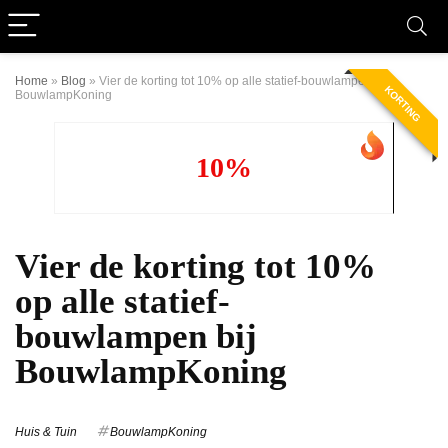
Home
»
Blog
»
Vier de korting tot 10% op alle statief-bouwlampen bij
KORTING
BouwlampKoning
10%
Vier de korting tot 10%
op alle statief-
bouwlampen bij
BouwlampKoning
Huis & Tuin
BouwlampKoning