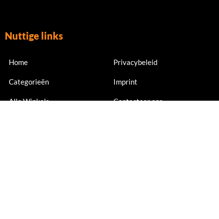
Nuttige links
Home
Privacybeleid
Categorieën
Imprint
Alle Winkels
Contacteer ons
Nu abonneren
Meld je nu aan voor exclusieve aanbiedingen en kortingen.
Email Address