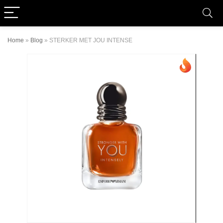
Home
»
Blog
»
STERKER MET JOU INTENSE