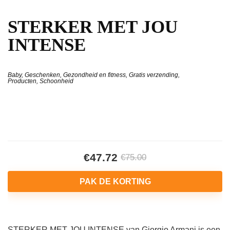
STERKER MET JOU
INTENSE
Baby
,
Geschenken
,
Gezondheid en fitness
,
Gratis verzending
,
Producten
,
Schoonheid
€47.72
€75.00
PAK DE KORTING
STERKER MET JOU INTENSE van Giorgio Armani is een