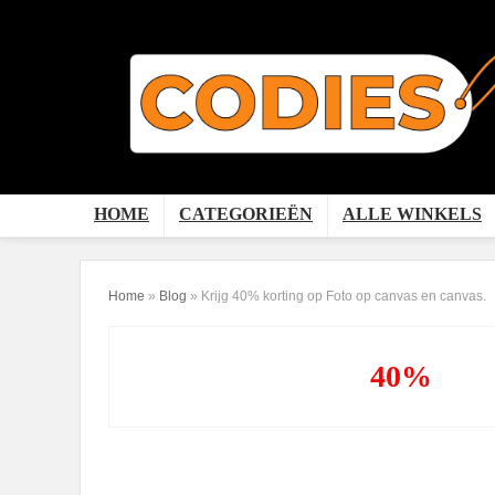
HOME
CATEGORIEËN
ALLE WINKELS
Home
»
Blog
»
Krijg 40% korting op Foto op canvas en canvas.
40%