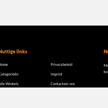
Nuttige links
N
Home
Privacybeleid
Me
ko
Categorieën
Imprint
Alle Winkels
Contacteer ons
Em