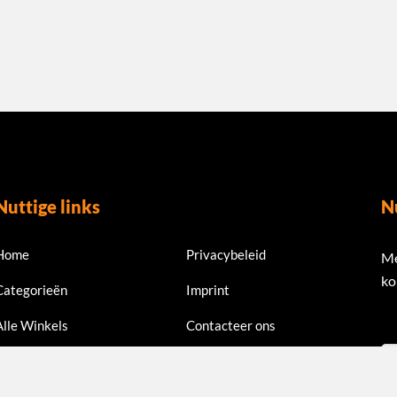
Nuttige links
N
Home
Privacybeleid
Me
ko
Categorieën
Imprint
Alle Winkels
Contacteer ons
Em