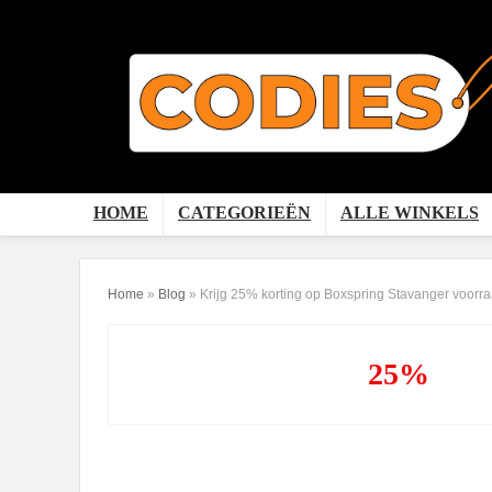
HOME
CATEGORIEËN
ALLE WINKELS
Home
»
Blog
»
Krijg 25% korting op Boxspring Stavanger voorra
25%