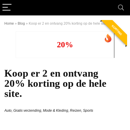
Home
»
Blog
»
Koop er 2 en ontvang 20% ​​korting op de hele site.
KORTING
20%
Koop er 2 en ontvang
20% ​​korting op de hele
site.
Auto
,
Gratis verzending
,
Mode & Kleding
,
Reizen
,
Sports