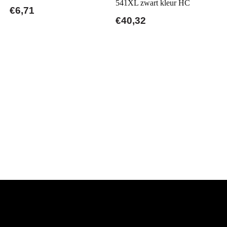
541XL zwart kleur HC
€6,71
€40,32