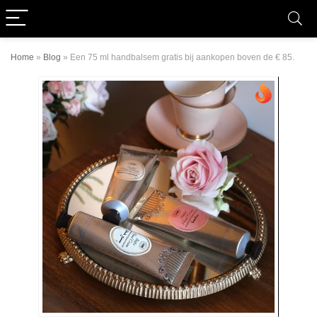
Home
»
Blog
»
Een 75 ml handbalsem gratis bij aankopen boven de € 85.