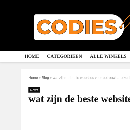
HOME
CATEGORIEËN
ALLE WINKELS
Home
»
Blog
»
wat zijn de beste websites voor betrouwbare kor
News
wat zijn de beste websi