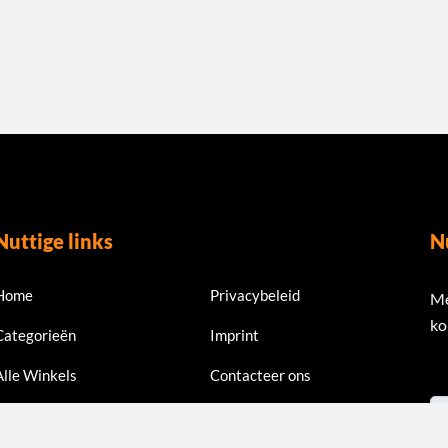
Nuttige links
N
Home
Privacybeleid
Me
ko
Categorieën
Imprint
Alle Winkels
Contacteer ons
Em