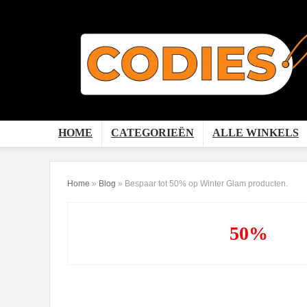
HOME
CATEGORIEËN
ALLE WINKELS
Home
»
Blog
»
Bespaar tot 50% op Winter Glam producten.
50%