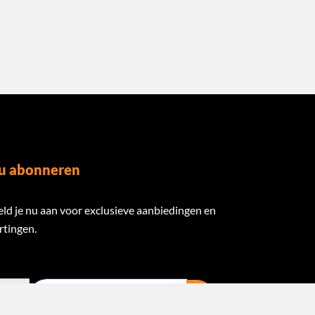
u abonneren
ld je nu aan voor exclusieve aanbiedingen en
rtingen.
ail Address