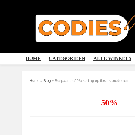
HOME
CATEGORIEËN
ALLE WINKELS
Home
»
Blog
»
Bespaar tot 50% korting op fiestas-producten
50%