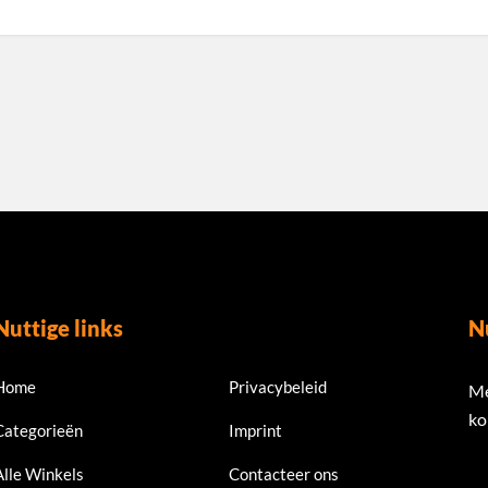
Nuttige links
N
Home
Privacybeleid
Me
ko
Categorieën
Imprint
Alle Winkels
Contacteer ons
Em