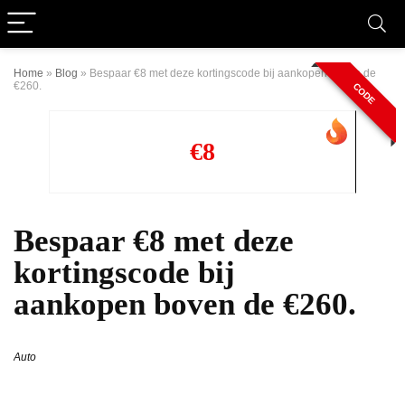
Home
»
Blog
»
Bespaar €8 met deze kortingscode bij aankopen boven de
€260.
CODE
€8
Bespaar €8 met deze
kortingscode bij
aankopen boven de €260.
Auto